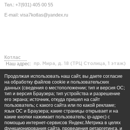
Тел.: +7(931) 405 00 55
E-mail: visa7kotlas@yandex.ru
Наши офисы
Котлас
Наш адрес:
пр. Мира, д. 18 (ТРЦ Столица, 1 этаж)
visa7kotlas@yandex.ru
Продолжая использовать наш сайт, вы даете согласие
+7 (931) 405 00 55
на обработку файлов cookie и пользовательских
данных (сведения о местоположении; тип и версия ОС;
тип и версия Браузера; тип устройства и разрешение
его экрана; источник, откуда пришел на сайт
пользователь; с какого сайта или по какой рекламе;
язык ОС и Браузера; какие страницы открывает и на
какие кнопки нажимает пользователь; ip-адрес) с
© Все права защищены - OOO «Многопрофильный
помощью интернет-сервисов Яндекс.Метрика в целях
визовый центр «Виза 7» Запрещается использование
функционирования сайта, проведения ретаргетинга, и