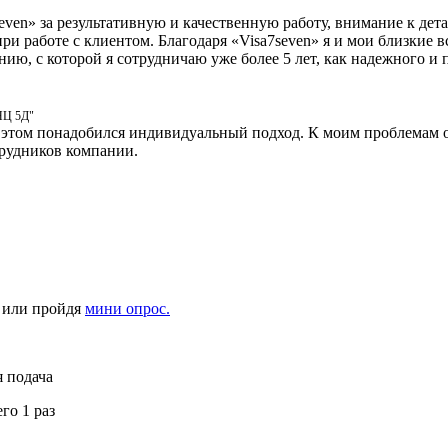
n» за результативную и качественную работу, внимание к дета
при работе с клиентом. Благодаря «Visa7seven» я и мои близкие
нию, с которой я сотрудничаю уже более 5 лет, как надежного и
ННЦ 5Д"
 этом понадобился индивидуальный подход. К моим проблемам от
трудников компании.
5 или пройдя
мини опрос.
 подача
го 1 раз