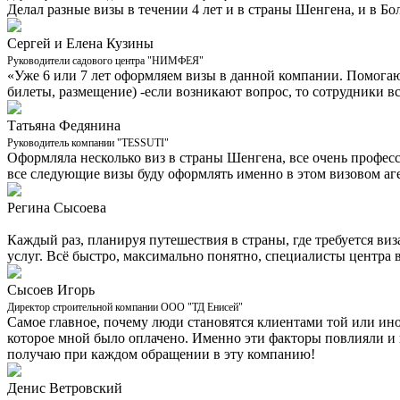
Делал разные визы в течении 4 лет и в страны Шенгена, и в Бо
Сергей и Елена Кузины
Руководители садового центра "НИМФЕЯ"
«Уже 6 или 7 лет оформляем визы в данной компании. Помога
билеты, размещение) -если возникают вопрос, то сотрудники в
Татьяна Федянина
Руководитель компании "TESSUTI"
Оформляла несколько виз в страны Шенгена, все очень професс
все следующие визы буду оформлять именно в этом визовом аге
Регина Сысоева
Каждый раз, планируя путешествия в страны, где требуется ви
услуг. Всё быстро, максимально понятно, специалисты центра в
Сысоев Игорь
Директор строительной компании ООО "ТД Енисей"
Самое главное, почему люди становятся клиентами той или иной
которое мной было оплачено. Именно эти факторы повлияли и на
получаю при каждом обращении в эту компанию!
Денис Ветровский