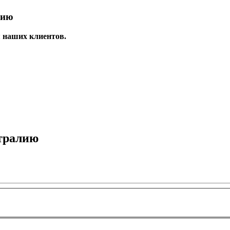
лию
я наших клиентов.
тралию