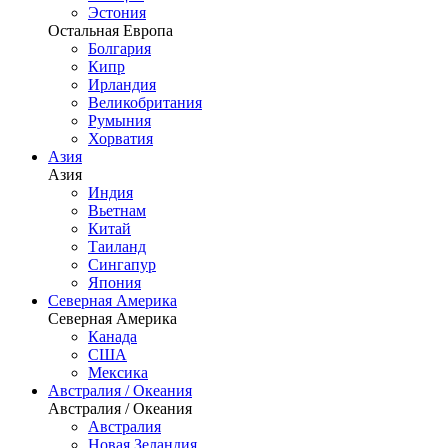
Эстония
Остальная Европа
Болгария
Кипр
Ирландия
Великобритания
Румыния
Хорватия
Азия
Азия
Индия
Вьетнам
Китай
Таиланд
Сингапур
Япония
Северная Америка
Северная Америка
Канада
США
Мексика
Австралия / Океания
Австралия / Океания
Австралия
Новая Зеландия