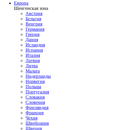
Европа
Шенгенская зона
Австрия
Бельгия
Венгрия
Германия
Греция
Дания
Исландия
Испания
Италия
Латвия
Литва
Мальта
Нидерланды
Норвегия
Польша
Португалия
Словакия
Словения
Финляндия
Франция
Чехия
Швейцария
Швеция