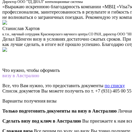
Директор ООО "ТД ДИАЛ" вентиляционные системы
«Выражаю искреннюю благодарность компании «МВЦ «Visa7seve
профессионализм, заинтересованность в результате и гибкость 
не волноваться о заграничных поездках. Рекомендую эту компа
Станислав Хартов
к.т.н., научный сотрудник Красноярского научного центра СО РАН, директор ООО "
Делал Шенген визу в условиях достаточно сжатых сроков. При
как лучше сделать, в итоге всё прошло успешно. Благодарю со
Что нужно, чтобы оформить
визу в Австралию
Все, что Вам нужно, это предоставить документы
по списку
Список докуметов Вы можете получить по т. +7 (931) 405 00 5
Варианты получения визы
Только подготовить документы на визу в Австралию
Личная
Сделать визу под ключ в Австралию
Вы приезжаете к нам все
Сложная виза
Все решим по ходу, но визу Вы точно получите