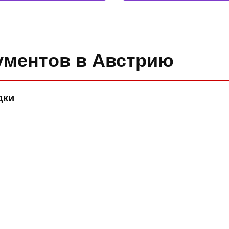
ументов в Австрию
дки