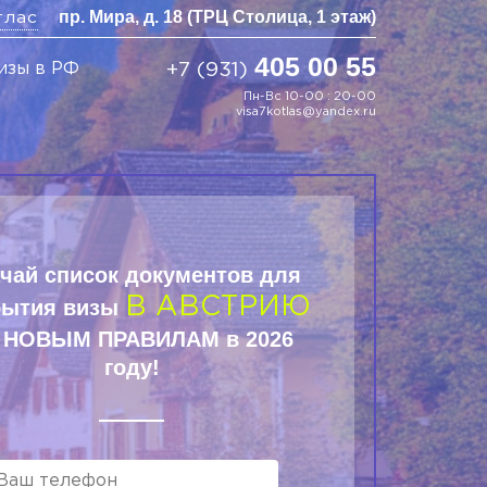
пр. Мира, д. 18 (ТРЦ Столица, 1 этаж)
тлас
405 00 55
изы в РФ
+7 (931)
Пн-Вс 10-00 : 20-00
visa7kotlas@yandex.ru
чай список документов для
В АВСТРИЮ
рытия визы
 НОВЫМ ПРАВИЛАМ в 2026
году!