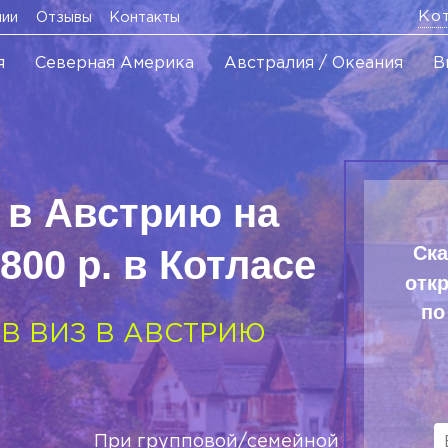
Ко
нии
Отзывы
Контакты
я
Северная Америка
Австралия / Океания
В
 в Австрию на
Ска
1800 р. в Котласе
отк
по
В ВИЗ В АВСТРИЮ
При групповой/семейной