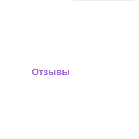
Отзывы
О нашей работе
Рекомендую! Ездим постоянно с командо
свою работу, профессионалы и опытные 
соревнования в Испанию, Болгарию, Го
Чемпионаты!!!