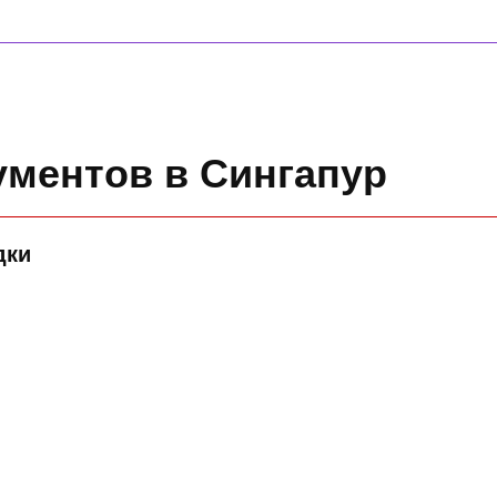
ументов в Сингапур
дки