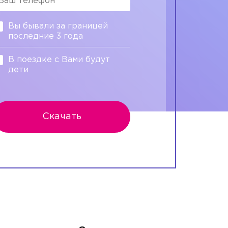
Вы бывали за границей
последние 3 года
В поездке с Вами будут
дети
Скачать