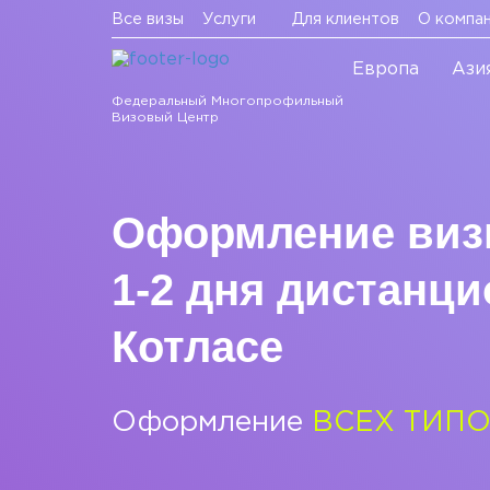
Все визы
Услуги
Для клиентов
О компа
Европа
Ази
Федеральный Многопрофильный
Визовый Центр
Оформление визы
1-2 дня дистанцио
Котласе
Оформление
ВСЕХ ТИПО