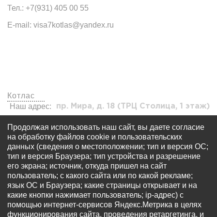
Тел.: +7(931) 405 00 55
E-mail: visa7kotlas@yandex.ru
Наши офисы
Котлас
Наш адрес:
пр. Мира, д. 18 (ТРЦ Столица, 1 этаж)
visa7kotlas@yandex.ru
Продолжая использовать наш сайт, вы даете согласие
+7 (931) 405 00 55
на обработку файлов cookie и пользовательских
данных (сведения о местоположении; тип и версия ОС;
тип и версия Браузера; тип устройства и разрешение
его экрана; источник, откуда пришел на сайт
пользователь; с какого сайта или по какой рекламе;
язык ОС и Браузера; какие страницы открывает и на
какие кнопки нажимает пользователь; ip-адрес) с
© Все права защищены - OOO «Многопрофильный
помощью интернет-сервисов Яндекс.Метрика в целях
визовый центр «Виза 7» Запрещается использование
функционирования сайта, проведения ретаргетинга, и